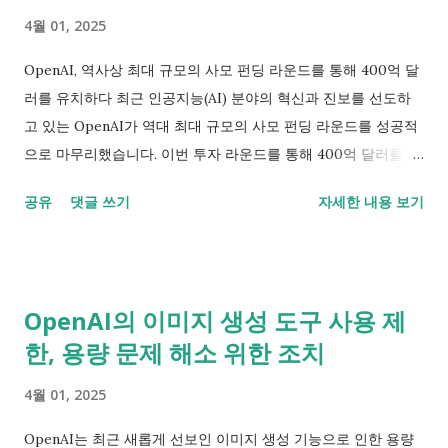
사용자에게 제한적으로 제공되기 시작했습니다. Uber를 부르는
4월 01, 2025
기능이나 요리 추천 같은 서비스들이 그 예입니다. 그러나,
Amazon이 발표한 웹 애플리케이션은 아직도 명확한 출시 일정
OpenAI, 역사상 최대 규모의 사모 펀딩 라운드를 통해 400억 달
이 정해지지 않은 상태입니다. Alexa+의 인프라 문제 레포트에 따
러를 유치하다 최근 인공지능(AI) 분야의 혁신과 진보를 선도하
르면, Alexa+는 처음부터 AI 인프라의 기술적 문제로 어려움을 겪
고 있는 OpenAI가 역대 최대 규모의 사모 펀딩 라운드를 성공적
고 있는 듯 보입니다. 면밀히 조사가 이루어지지 않은 상태에서의
으로 마무리했습니다. 이번 투자 라운드를 통해 400억 달러를 유
출시가 문제의 원인일 수도 있다는 지적이 있습니다. Amazon은
치한 OpenAI는 총 3,000억 달러의 기업 가치를 인정받으면서 눈
이 위기를 어떻게 극복할 계획인지 아직 명확히 밝히지 않았습니
공유
댓글 쓰기
자세한 내용 보기
길을 끌고 있습니다. 중요한 투자자들과 SoftBank의 역할 CNBC
다. 결론: Alexa+의 향후 전망 총 결론적으로, Amazon의
보도에 따르면 이번 펀딩은 SoftBank가 주도했고, Microsoft,
Alexa+는 회사 기대와는 다르게 초기부터 여러 문제점에 직면했
Coatue, Altimeter, Thrive 등 기존 OpenAI 지원자들도 함께 참
습니다. 이는 Amazon이 AI 서비스 업계의 선두주자로서의 입지
여했습니다. 이들이 합심하여 거대한 금액을 투자한 이유는
를 다지는 데 상당한 걸림돌이 될 수 있습니다. 이제 관심은
OpenAI의 이미지 생성 도구 사용 제
OpenAI가 AI 연구를 더욱 심화하고, 컴퓨팅 인프라를 확대하며,
Amazon이 이러한 문제들을 어떻게 해결하고, 사용자 요구에 부
한, 용량 문제 해소 위한 조치
매주 5억 명이 사용하는 ChatGPT를 더욱 강력하게 개선할 수 있
응하는 더 나은 AI 서비스를 제공할 것인지에 쏠리고 있습니다.
는 잠재력 때문입니다. Stargate 프로젝트와 미래 계획 OpenAI
4월 01, 2025
는 유치한 자금을 통해 Stargate라는 대규모 인프라 프로젝트를
진행하고 있습니다. 이는 미국 전역에 AI 데이터 센터 네트워크를
OpenAI는 최근 새롭게 선보인 이미지 생성 기능으로 인한 용량